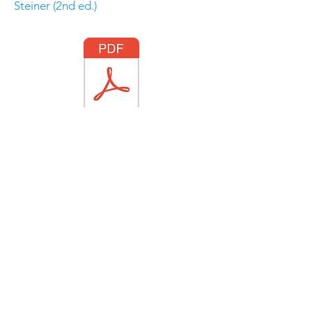
Steiner (2nd ed.)
רשימת ההרצאות:
הרצאה 1: נגזרות ואינטגרלים
לינק להרצאה
פרקים רלונטים בספרים:
הספר של סטיינר - פרק 2 ופרק 4 מכסים
את נושאי ההרצאה.
סרטון הסבר מומלץ בחום